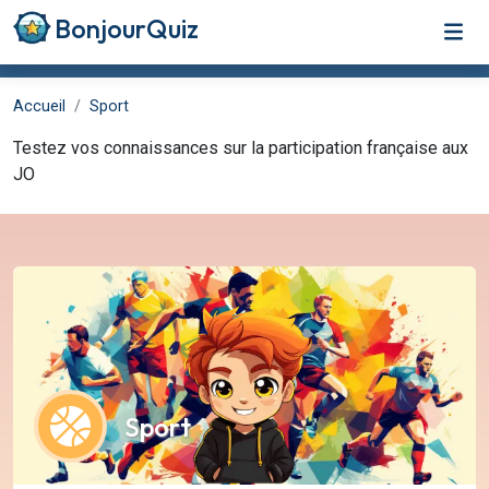
BonjourQuiz
Accueil
Sport
Testez vos connaissances sur la participation française aux
JO
Sport